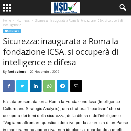
Home
Nsd news
Sicurezza: inaugurata a Roma la fondazione ICSA. si occuperà di
intelligence e...
NSD NEWS
Sicurezza: inaugurata a Roma la
fondazione ICSA. si occuperà di
intelligence e difesa
By
Redazione
-
20 Novembre 2009
E’ stata presentata ieri a Roma la Fondazione Icsa (Intelligence
Culture and Strategic Analysis), una struttura “bipartisan” che si
occuperà dei temi della sicurezza, della difesa e dell’intelligence.
“Vogliamo affrontare questioni decisive per la sicurezza di un Paese
in maniera meno aggressiva, non ideologica, guardando a quelli