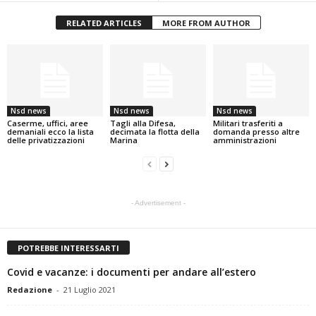
RELATED ARTICLES
MORE FROM AUTHOR
Nsd news
Nsd news
Nsd news
Caserme, uffici, aree
Tagli alla Difesa,
Militari trasferiti a
demaniali ecco la lista
decimata la flotta della
domanda presso altre
delle privatizzazioni
Marina
amministrazioni
- Advertisement -
POTREBBE INTERESSARTI
Covid e vacanze: i documenti per andare all’estero
Redazione
-
21 Luglio 2021