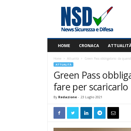
N
S
D
HOME
CRONACA
ATTUALIT
Home
Attualità
Green Pass obbligatorio: da quando
ATTUALITÀ
Green Pass obblig
fare per scaricarlo
By
Redazione
-
23 Luglio 2021