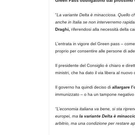
Green Pass obbligatorio dal prossimo 
“
La variante Delta è minacciosa. Quello c
anche in Italia se non interverremo rapid
Draghi,
riferendosi alla necessità della car
L’entrata in vigore del Green pass
–
come 
proprio per consentire alle persone di ad
Il presidente del Consiglio è chiaro e dire
ministri, che ha dato il via libera al nuovo
Il governo ha quindi deciso di
allargare l
immunizzato – o ha un tampone negativo – l
“L’economia italiana va bene, si sta riprend
europei, ma
la variante Delta è minacci
arbitrio, ma una condizione per restare aper