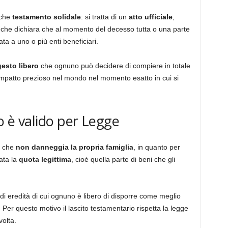
nche
testamento solidale
: si tratta di un
atto ufficiale
,
o, che dichiara che al momento del decesso tutta o una parte
ta a uno o più enti beneficiari.
gesto libero
che ognuno può decidere di compiere in totale
impatto prezioso nel mondo nel momento esatto in cui si
io è valido per Legge
e che
non danneggia la propria famiglia
, in quanto per
nata la
quota legittima
, cioè quella parte di beni che gli
e di eredità di cui ognuno è libero di disporre come meglio
. Per questo motivo il lascito testamentario rispetta la legge
volta.