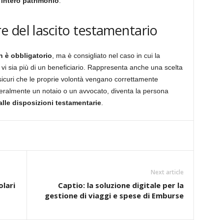
’
intero patrimonio
.
 del lascito testamentario
 è obbligatorio
, ma è consigliato nel caso in cui la
vi sia più di un beneficiario. Rappresenta anche una scelta
icuri che le proprie volontà vengano correttamente
neralmente un notaio o un avvocato, diventa la persona
alle disposizioni testamentarie
.
Next article
olari
Captio: la soluzione digitale per la
gestione di viaggi e spese di Emburse