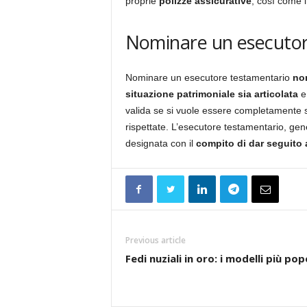
proprie
polizze assicurative
, così come l
Nominare un esecutore
Nominare un esecutore testamentario
non
situazione patrimoniale sia articolata
e 
valida se si vuole essere completamente s
rispettate. L’esecutore testamentario, ge
designata con il
compito di dar seguito 
Previous article
Fedi nuziali in oro: i modelli più pop