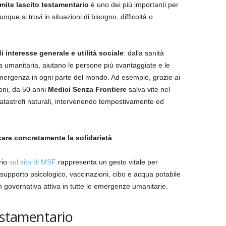
amite lascito testamentario
è uno dei più importanti per
que si trovi in situazioni di bisogno, difficoltà o
di interesse generale e utilità sociale
: dalla sanità
za umanitaria, aiutano le persone più svantaggiate e le
emergenza in ogni parte del mondo. Ad esempio, grazie ai
oni, da 50 anni
Medici Senza Frontiere
salva vite nel
 catastrofi naturali, intervenendo tempestivamente ed
care concretamente la solidarietà
.
rio
sul sito di MSF
rappresenta un gesto vitale per
 supporto psicologico, vaccinazioni, cibo e acqua potabile
governativa attiva in tutte le emergenze umanitarie.
estamentario