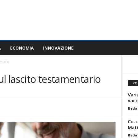
À
ECONOMIA
INNOVAZIONE
entario
ul lascito testamentario
PO
Vari
vacc
Reda
Co-c
Matt
Reda