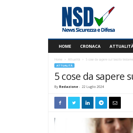
N
S
D
HOME
CRONACA
ATTUALIT
Home
Attualità
5 cose da sapere sul lascito testam
ATTUALITÀ
5 cose da sapere s
By
Redazione
-
22 Luglio 2024