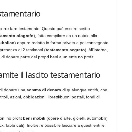
estamentario
ccorre fare testamento. Questo può essere scritto
tamento olografo
), fatto compilare da un notaio alla
ubblico
) oppure redatto in forma privata e poi consegnato
presenza di 2 testimoni (
testamento segreto
). All’interno,
 di donare parte dei propri beni a un ente no profit.
amite il lascito testamentario
e di donare una
somma di denaro
di qualunque entità, che
oli, azioni, obbligazioni, libretti/buoni postali, fondi di
ni no profit
beni mobili
(opere d’arte, gioielli, automobili)
, fabbricati). Inoltre, è possibile lasciare a questi enti le