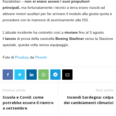
Kazakistan –
non si erano accesi i suoi propulsori
principali,
ma fortunatamente i tecnici a terra erano riusciti ad
attivare motori ausiliari per far arrivare il modulo alla giusta quota e
procedere con le manovre di avvicinamento alla ISS.
L’attuale incidente ha costretto così a
rinviare
fino al 3 agosto
il
lancio
di prova della navicella
Boeing Starliner
verso la Stazione
spaziale, questa volta senza equipaggio.
Foto di
Pixabay
da
Pexels
Previous article
Next article
Scuola e Covid: come
Incendi Sardegna: colpa
potrebbe essere il rientro
dei cambiamenti climatici
a settembre