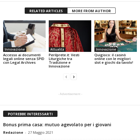
RELATED ARTICLES
MORE FROM AUTHOR
Innovazione
Attualità
Innovazione
Accesso ai documenti
Perilprete.it: Vesti
Quigioco: il casinò
legali online senza SPID
Liturgiche tra
online con le migliori
con Legal Archives
Tradizione e
slot e giochi da tavolo!
Innovazione
- Advertisement -
POTREBBE INTERESSARTI
Bonus prima casa: mutuo agevolato per i giovani
Redazione
-
27 Maggio 2021