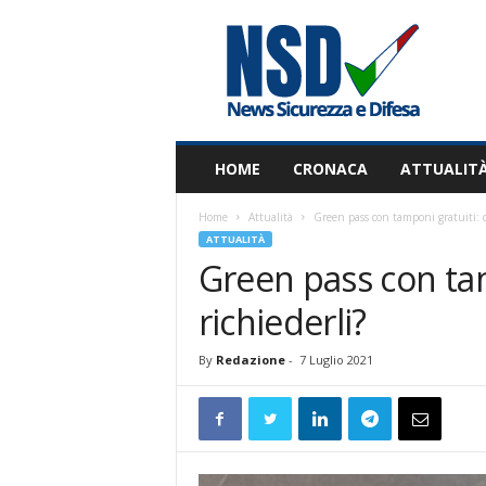
N
S
D
HOME
CRONACA
ATTUALIT
Home
Attualità
Green pass con tamponi gratuiti: c
ATTUALITÀ
Green pass con tam
richiederli?
By
Redazione
-
7 Luglio 2021