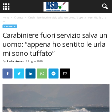
Home
Cronaca
Carabiniere fuori servizio salva un uomo: “appena ho sentito le urla
mi...
CRONACA
Carabiniere fuori servizio salva un
uomo: “appena ho sentito le urla
mi sono tuffato”
By
Redazione
-
8 Luglio 2020