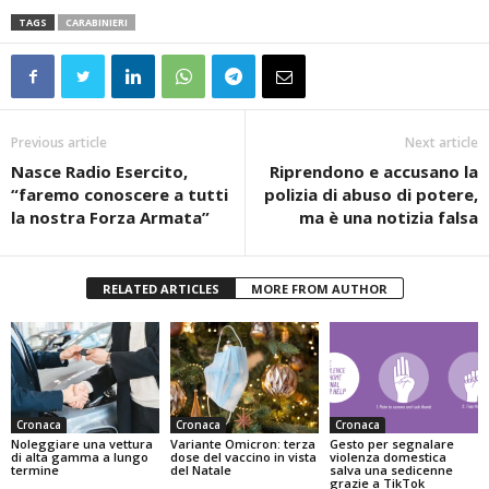
TAGS
CARABINIERI
Previous article
Next article
Nasce Radio Esercito,
Riprendono e accusano la
“faremo conoscere a tutti
polizia di abuso di potere,
la nostra Forza Armata”
ma è una notizia falsa
RELATED ARTICLES
MORE FROM AUTHOR
Cronaca
Cronaca
Cronaca
Noleggiare una vettura
Variante Omicron: terza
Gesto per segnalare
di alta gamma a lungo
dose del vaccino in vista
violenza domestica
termine
del Natale
salva una sedicenne
grazie a TikTok