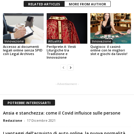
RELATED ARTICLES
MORE FROM AUTHOR
Innovazione
Attualità
Innovazione
Accesso ai documenti
Perilprete.it: Vesti
Quigioco: il casinò
legali online senza SPID
Liturgiche tra
online con le migliori
con Legal Archives
Tradizione e
slot e giochi da tavolo!
Innovazione
- Advertisement -
POTREBBE INTERESSARTI
Ansia e stanchezza: come il Covid influisce sulle persone
Redazione
-
17 Dicembre 2021
I vantaggi dell’acquisto di auto online, la nuova normalità